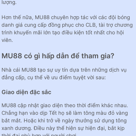
lượng.
Hơn thế nữa, MU88 chuyên hợp tác với các đội bóng
danh giá cung cấp đồng phục cho CLB, tài trợ chương
trình khuyến mãi lớn tạo điều kiện tốt nhất cho hội
viên.
MU88 có gì hấp dẫn để tham gia?
Nhà cái MU88 tạo sự uy tín dựa trên những dịch vụ
đẳng cấp, cụ thể về ưu điểm tuyệt vời sau:
Giao diện đặc sắc
MU88 cập nhật giao diện theo thời điểm khác nhau.
Chẳng hạn vào dịp Tết họ sẽ làm tông màu đỏ vàng
bắt mắt. Hoặc khi trở về ngày thưởng sử dụng tông
xanh dương. Điều này thể hiện sự hiện đại, bắt kịp
thời đại phù hợp với người chơi.