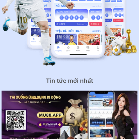
Tin tức mới nhất
‹
›