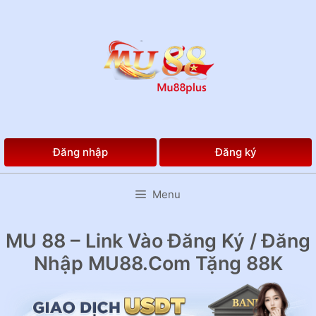
Chuyển
đến
nội
dung
Đăng nhập
Đăng ký
Menu
MU 88 – Link Vào Đăng Ký / Đăng
Nhập MU88.Com Tặng 88K