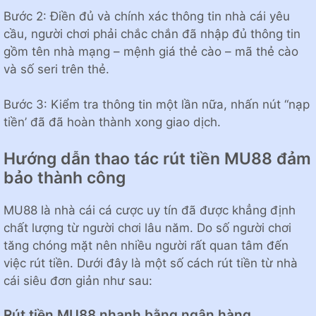
Bước 2: Điền đủ và chính xác thông tin nhà cái yêu
cầu, người chơi phải chắc chắn đã nhập đủ thông tin
gồm tên nhà mạng – mệnh giá thẻ cào – mã thẻ cào
và số seri trên thẻ.
Bước 3: Kiểm tra thông tin một lần nữa, nhấn nút “nạp
tiền’ đã đã hoàn thành xong giao dịch.
Hướng dẫn thao tác rút tiền MU88 đảm
bảo thành công
MU88 là nhà cái cá cược uy tín đã được khẳng định
chất lượng từ người chơi lâu năm. Do số người chơi
tăng chóng mặt nên nhiều người rất quan tâm đến
việc rút tiền. Dưới đây là một số cách rút tiền từ nhà
cái siêu đơn giản như sau:
Rút tiền MU88 nhanh bằng ngân hàng