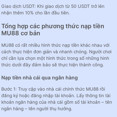
Giao dịch USDT: Khi giao dịch từ 50 USDT trở lên
nhận thêm 10% cho lần đầu tiên.
Tổng hợp các phương thức nạp tiền
MU88 cơ bản
MU88 có rất nhiều hình thức nạp tiền khác nhau với
cách thực hiện đơn giản và nhanh chóng. Người chơi
chỉ cần lựa chọn một hình thức trong số những hinh
thức dưới đây đảm bảo sẽ thực hiện thành công.
Nạp tiền nhà cái qua ngân hàng
Bước 1: Truy cập vào nhà cái chính thức MU88 rồi
đăng ký hoặc đăng nhập tài khoản. Lấy thông tin tài
khoản ngân hàng của nhà cái gồm số tài khoản – tên
ngân hàng – tên người thụ hưởng.