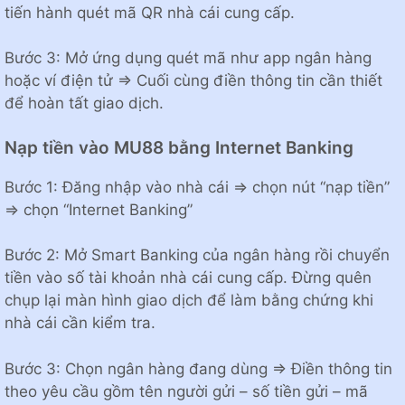
tiến hành quét mã QR nhà cái cung cấp.
Bước 3: Mở ứng dụng quét mã như app ngân hàng
hoặc ví điện tử => Cuối cùng điền thông tin cần thiết
để hoàn tất giao dịch.
Nạp tiền vào MU88 bằng Internet Banking
Bước 1: Đăng nhập vào nhà cái => chọn nút “nạp tiền”
=> chọn “Internet Banking”
Bước 2: Mở Smart Banking của ngân hàng rồi chuyển
tiền vào số tài khoản nhà cái cung cấp. Đừng quên
chụp lại màn hình giao dịch để làm bằng chứng khi
nhà cái cần kiểm tra.
Bước 3: Chọn ngân hàng đang dùng => Điền thông tin
theo yêu cầu gồm tên người gửi – số tiền gửi – mã