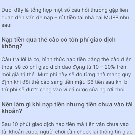
Dưới đây là tổng hợp một số câu hỏi thường gặp liên
quan đến vấn đề nạp – rút tiền tại nhà cái MU88 như
sau:
Nạp tiền qua thẻ cào có tốn phí giao dịch
không?
Câu trả lời là có, hình thức nạp tiền bằng thẻ cào điện
thoại sẽ có phí giao dịch dao động từ 10 – 20% trên
mỗi giá trị thẻ. Mức phí này sẽ do từng nhà mạng quy
định khi đổi thẻ cào sang tiền mặt. Số tiền sau khi bị
trừ phí sẽ được cộng vào ví cá cược của người chơi.
Nên làm gì khi nạp tiền nhưng tiền chưa vào tài
khoản?
Sau 10 phút giao dịch nạp tiền mà tiền vẫn chưa vào
tài khoản cược, người chơi cần check lại thông tin giao