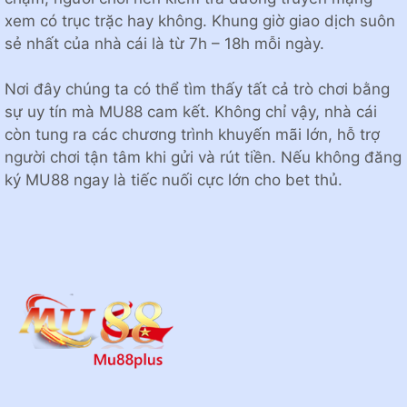
xem có trục trặc hay không. Khung giờ giao dịch suôn
sẻ nhất của nhà cái là từ 7h – 18h mỗi ngày.
Nơi đây chúng ta có thể tìm thấy tất cả trò chơi bằng
sự uy tín mà MU88 cam kết. Không chỉ vậy, nhà cái
còn tung ra các chương trình khuyến mãi lớn, hỗ trợ
người chơi tận tâm khi gửi và rút tiền. Nếu không đăng
ký MU88 ngay là tiếc nuối cực lớn cho bet thủ.