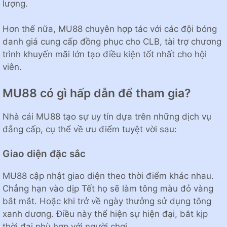
lượng.
Hơn thế nữa, MU88 chuyên hợp tác với các đội bóng
danh giá cung cấp đồng phục cho CLB, tài trợ chương
trình khuyến mãi lớn tạo điều kiện tốt nhất cho hội
viên.
MU88 có gì hấp dẫn để tham gia?
Nhà cái MU88 tạo sự uy tín dựa trên những dịch vụ
đẳng cấp, cụ thể về ưu điểm tuyệt vời sau:
Giao diện đặc sắc
MU88 cập nhật giao diện theo thời điểm khác nhau.
Chẳng hạn vào dịp Tết họ sẽ làm tông màu đỏ vàng
bắt mắt. Hoặc khi trở về ngày thưởng sử dụng tông
xanh dương. Điều này thể hiện sự hiện đại, bắt kịp
thời đại phù hợp với người chơi.