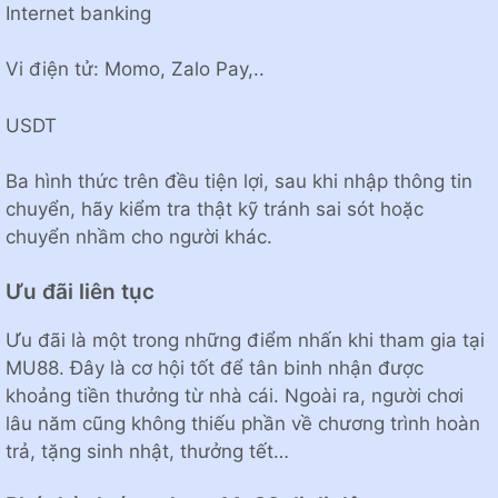
Internet banking
Vi điện tử: Momo, Zalo Pay,..
USDT
Ba hình thức trên đều tiện lợi, sau khi nhập thông tin
chuyển, hãy kiểm tra thật kỹ tránh sai sót hoặc
chuyển nhầm cho người khác.
Ưu đãi liên tục
Ưu đãi là một trong những điểm nhấn khi tham gia tại
MU88. Đây là cơ hội tốt để tân binh nhận được
khoảng tiền thưởng từ nhà cái. Ngoài ra, người chơi
lâu năm cũng không thiếu phần về chương trình hoàn
trả, tặng sinh nhật, thưởng tết…