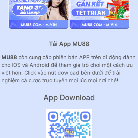
Tải App MU88
MU88
còn cung cấp phiên bản APP trên di động dành
cho IOS và Android để tham gia trò chơi một cách ưu
việt hơn. Click vào nút dowload bên dưới để trải
nghiệm cá cược trực tuyến mọi lúc mọi nơi nhé!
App Download