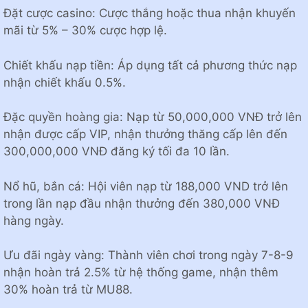
Đặt cược casino: Cược thắng hoặc thua nhận khuyến
mãi từ 5% – 30% cược hợp lệ.
Chiết khấu nạp tiền: Áp dụng tất cả phương thức nạp
nhận chiết khấu 0.5%.
Đặc quyền hoàng gia: Nạp từ 50,000,000 VNĐ trở lên
nhận được cấp VIP, nhận thưởng thăng cấp lên đến
300,000,000 VNĐ đăng ký tối đa 10 lần.
Nổ hũ, bắn cá: Hội viên nạp từ 188,000 VND trở lên
trong lần nạp đầu nhận thưởng đến 380,000 VNĐ
hàng ngày.
Ưu đãi ngày vàng: Thành viên chơi trong ngày 7-8-9
nhận hoàn trả 2.5% từ hệ thống game, nhận thêm
30% hoàn trả từ MU88.