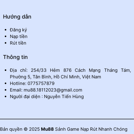
Hướng dẫn
Đăng ký
Nạp tiền
Rút tiền
Thông tin
Địa chỉ: 254/33 Hẻm 876 Cách Mạng Tháng Tám,
Phường 5, Tân Bình, Hồ Chí Minh, Việt Nam
Hotline: 0775757879
Email: mu88.18112023@gmail.com
Người đại diện : Nguyễn Tiến Hùng
Bản quyền © 2025
Mu88
Sảnh Game Nạp Rút Nhanh Chóng