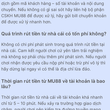
dịch gồm mã khách hàng – số tài khoản và nội dung
chuyển. Nếu không có gì sai sót hãy liên hệ bộ phận
CSKH MU88 để được xử lý, hãy gửi bill chuyển khoản
để được xử lý nhanh hơn.
Quá trình rút tiền từ nhà cái có tốn phí không?
Không có chi phí phát sinh trong quá trình rút tiền tại
nhà cái. Cam kết người chơi cứ yên tâm trải nghiệm
mà không sợ phải chịu thêm phí phát sinh. Nếu người
chơi nhận được yêu cầu nộp phí hoặc trừ phí vô lý thì
hãy dừng lại ngay vì có thể là địa chỉ lừa đảo.
Thời gian rút tiền từ MU88 về tài khoản là bao
lâu?
Thời gian rút tiền từ nhà cái về tài khoản khá nhanh
chỉ từ 5 – 10 phút. Nếu xảy ra trường hợp giao dịch
chậm, người chơi nên kiểm tra đường truyền mạng