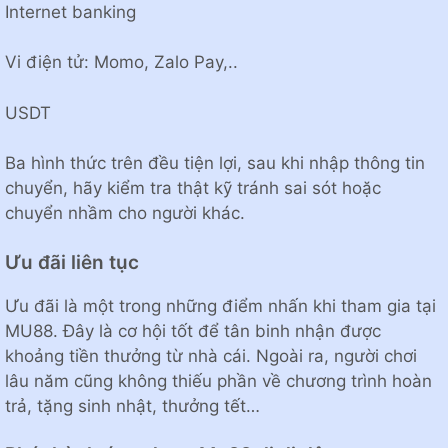
Internet banking
Vi điện tử: Momo, Zalo Pay,..
USDT
Ba hình thức trên đều tiện lợi, sau khi nhập thông tin
chuyển, hãy kiểm tra thật kỹ tránh sai sót hoặc
chuyển nhầm cho người khác.
Ưu đãi liên tục
Ưu đãi là một trong những điểm nhấn khi tham gia tại
MU88. Đây là cơ hội tốt để tân binh nhận được
khoảng tiền thưởng từ nhà cái. Ngoài ra, người chơi
lâu năm cũng không thiếu phần về chương trình hoàn
trả, tặng sinh nhật, thưởng tết…