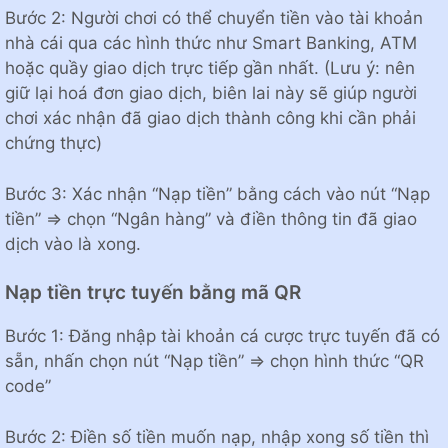
Bước 2: Người chơi có thể chuyển tiền vào tài khoản
nhà cái qua các hình thức như Smart Banking, ATM
hoặc quầy giao dịch trực tiếp gần nhất. (Lưu ý: nên
giữ lại hoá đơn giao dịch, biên lai này sẽ giúp người
chơi xác nhận đã giao dịch thành công khi cần phải
chứng thực)
Bước 3: Xác nhận “Nạp tiền” bằng cách vào nút “Nạp
tiền” => chọn “Ngân hàng” và điền thông tin đã giao
dịch vào là xong.
Nạp tiền trực tuyến bằng mã QR
Bước 1: Đăng nhập tài khoản cá cược trực tuyến đã có
sẵn, nhấn chọn nút “Nạp tiền” => chọn hình thức “QR
code”
Bước 2: Điền số tiền muốn nạp, nhập xong số tiền thì