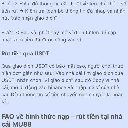
Bước 2: Điền đủ thông tin cần thiết về tên chủ thẻ – số
tiền rút => Kiểm tra toàn bộ thông tin đã nhập và nhấn
nút “xác nhận giao dịch”
Bước 3: Sau vài phút hãy mở ví điện tử lên để cập
nhật xem tiền đã được cộng vào ví.
Rút tiền qua USDT
Qua giao dịch USDT có bảo mật cao, người chơi thực
hiện đơn giản như sau: Vào nhà cái tìm giao dịch qua
USDT, nhấn chọn “Ví giao dịch”, sau đó Copy ví nhà
cái, mở di động vào binance và nhập mã ví của nhà
cái. Điền thông tin số tiền chuyển cần chuyển là hoàn
tất.
FAQ về hình thức nạp – rút tiền tại nhà
cái MU88