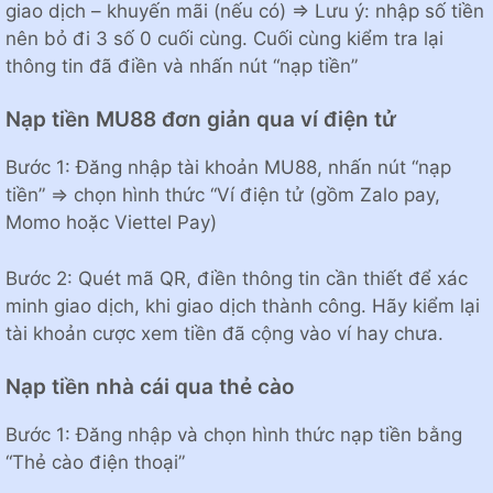
giao dịch – khuyến mãi (nếu có) => Lưu ý: nhập số tiền
nên bỏ đi 3 số 0 cuối cùng. Cuối cùng kiểm tra lại
thông tin đã điền và nhấn nút “nạp tiền”
Nạp tiền MU88 đơn giản qua ví điện tử
Bước 1: Đăng nhập tài khoản MU88, nhấn nút “nạp
tiền” => chọn hình thức “Ví điện tử (gồm Zalo pay,
Momo hoặc Viettel Pay)
Bước 2: Quét mã QR, điền thông tin cần thiết để xác
minh giao dịch, khi giao dịch thành công. Hãy kiểm lại
tài khoản cược xem tiền đã cộng vào ví hay chưa.
Nạp tiền nhà cái qua thẻ cào
Bước 1: Đăng nhập và chọn hình thức nạp tiền bằng
“Thẻ cào điện thoại”