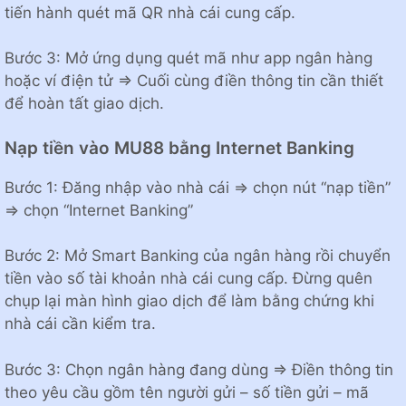
tiến hành quét mã QR nhà cái cung cấp.
Bước 3: Mở ứng dụng quét mã như app ngân hàng
hoặc ví điện tử => Cuối cùng điền thông tin cần thiết
để hoàn tất giao dịch.
Nạp tiền vào MU88 bằng Internet Banking
Bước 1: Đăng nhập vào nhà cái => chọn nút “nạp tiền”
=> chọn “Internet Banking”
Bước 2: Mở Smart Banking của ngân hàng rồi chuyển
tiền vào số tài khoản nhà cái cung cấp. Đừng quên
chụp lại màn hình giao dịch để làm bằng chứng khi
nhà cái cần kiểm tra.
Bước 3: Chọn ngân hàng đang dùng => Điền thông tin
theo yêu cầu gồm tên người gửi – số tiền gửi – mã