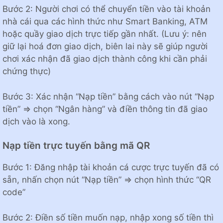
Bước 2: Người chơi có thể chuyển tiền vào tài khoản
nhà cái qua các hình thức như Smart Banking, ATM
hoặc quầy giao dịch trực tiếp gần nhất. (Lưu ý: nên
giữ lại hoá đơn giao dịch, biên lai này sẽ giúp người
chơi xác nhận đã giao dịch thành công khi cần phải
chứng thực)
Bước 3: Xác nhận “Nạp tiền” bằng cách vào nút “Nạp
tiền” => chọn “Ngân hàng” và điền thông tin đã giao
dịch vào là xong.
Nạp tiền trực tuyến bằng mã QR
Bước 1: Đăng nhập tài khoản cá cược trực tuyến đã có
sẵn, nhấn chọn nút “Nạp tiền” => chọn hình thức “QR
code”
Bước 2: Điền số tiền muốn nạp, nhập xong số tiền thì