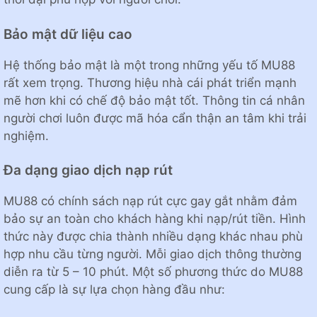
Bảo mật dữ liệu cao
Hệ thống bảo mật là một trong những yếu tố MU88
rất xem trọng. Thương hiệu nhà cái phát triển mạnh
mẽ hơn khi có chế độ bảo mật tốt. Thông tin cá nhân
người chơi luôn được mã hóa cẩn thận an tâm khi trải
nghiệm.
Đa dạng giao dịch nạp rút
MU88 có chính sách nạp rút cực gay gắt nhằm đảm
bảo sự an toàn cho khách hàng khi nạp/rút tiền. Hình
thức này được chia thành nhiều dạng khác nhau phù
hợp nhu cầu từng người. Mỗi giao dịch thông thường
diễn ra từ 5 – 10 phút. Một số phương thức do MU88
cung cấp là sự lựa chọn hàng đầu như: