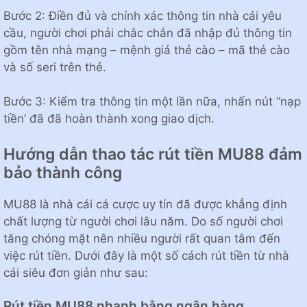
Bước 2: Điền đủ và chính xác thông tin nhà cái yêu
cầu, người chơi phải chắc chắn đã nhập đủ thông tin
gồm tên nhà mạng – mệnh giá thẻ cào – mã thẻ cào
và số seri trên thẻ.
Bước 3: Kiểm tra thông tin một lần nữa, nhấn nút “nạp
tiền’ đã đã hoàn thành xong giao dịch.
Hướng dẫn thao tác rút tiền MU88 đảm
bảo thành công
MU88 là nhà cái cá cược uy tín đã được khẳng định
chất lượng từ người chơi lâu năm. Do số người chơi
tăng chóng mặt nên nhiều người rất quan tâm đến
việc rút tiền. Dưới đây là một số cách rút tiền từ nhà
cái siêu đơn giản như sau:
Rút tiền MU88 nhanh bằng ngân hàng