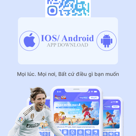
Mọi lúc. Mọi nơi, Bất cứ điều gì bạn muốn