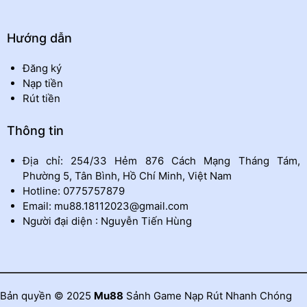
Hướng dẫn
Đăng ký
Nạp tiền
Rút tiền
Thông tin
Địa chỉ: 254/33 Hẻm 876 Cách Mạng Tháng Tám,
Phường 5, Tân Bình, Hồ Chí Minh, Việt Nam
Hotline: 0775757879
Email: mu88.18112023@gmail.com
Người đại diện : Nguyễn Tiến Hùng
Bản quyền © 2025
Mu88
Sảnh Game Nạp Rút Nhanh Chóng