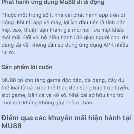
Phát hành ứng dụng Mu88 di di động
Thuộc một trong số ít nhà cái phát hành app trên di
động. Khi tải app về máy, lợi ích đầu tiên là tính bảo
mật cao, thuận tiện tham gia mọi nơi, lưu mật khẩu
mãi mãi. Đối với hệ điều hành iOS giúp người chơi dễ
dàng tải về, không cần sử dụng ứng dụng APK nhiều
rủi ro.
Sản phẩm lôi cuốn
MU88 có kho tàng game độc đáo, đa dạng, đầy đủ
thể loại từ cá cược thể thao đến sòng bạc trực tuyến,
slot game, bắn cá và xổ số. Nhà cái sở hữu kho trò
chơi cực khủng không gây nhàm chán.
Điểm qua các khuyến mãi hiện hành tại
MU88