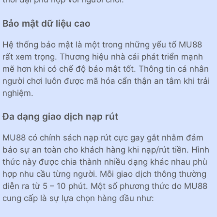
Bảo mật dữ liệu cao
Hệ thống bảo mật là một trong những yếu tố MU88
rất xem trọng. Thương hiệu nhà cái phát triển mạnh
mẽ hơn khi có chế độ bảo mật tốt. Thông tin cá nhân
người chơi luôn được mã hóa cẩn thận an tâm khi trải
nghiệm.
Đa dạng giao dịch nạp rút
MU88 có chính sách nạp rút cực gay gắt nhằm đảm
bảo sự an toàn cho khách hàng khi nạp/rút tiền. Hình
thức này được chia thành nhiều dạng khác nhau phù
hợp nhu cầu từng người. Mỗi giao dịch thông thường
diễn ra từ 5 – 10 phút. Một số phương thức do MU88
cung cấp là sự lựa chọn hàng đầu như: