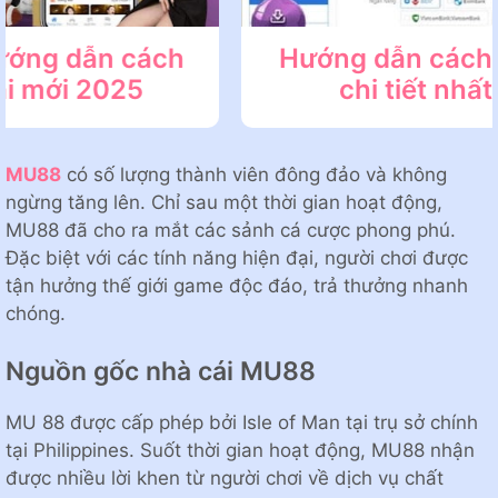
Hướng dẫn cách nạp tiền MU88
chi tiết nhất năm 2025
MU88
có số lượng thành viên đông đảo và không
ngừng tăng lên. Chỉ sau một thời gian hoạt động,
MU88 đã cho ra mắt các sảnh cá cược phong phú.
Đặc biệt với các tính năng hiện đại, người chơi được
tận hưởng thế giới game độc đáo, trả thưởng nhanh
chóng.
Nguồn gốc nhà cái MU88
MU 88 được cấp phép bởi Isle of Man tại trụ sở chính
tại Philippines. Suốt thời gian hoạt động, MU88 nhận
được nhiều lời khen từ người chơi về dịch vụ chất