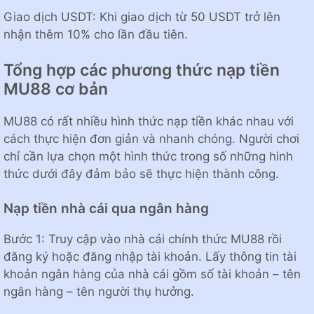
Giao dịch USDT: Khi giao dịch từ 50 USDT trở lên
nhận thêm 10% cho lần đầu tiên.
Tổng hợp các phương thức nạp tiền
MU88 cơ bản
MU88 có rất nhiều hình thức nạp tiền khác nhau với
cách thực hiện đơn giản và nhanh chóng. Người chơi
chỉ cần lựa chọn một hình thức trong số những hinh
thức dưới đây đảm bảo sẽ thực hiện thành công.
Nạp tiền nhà cái qua ngân hàng
Bước 1: Truy cập vào nhà cái chính thức MU88 rồi
đăng ký hoặc đăng nhập tài khoản. Lấy thông tin tài
khoản ngân hàng của nhà cái gồm số tài khoản – tên
ngân hàng – tên người thụ hưởng.