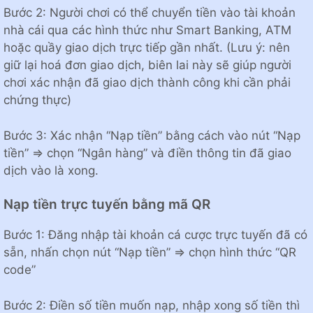
Bước 2: Người chơi có thể chuyển tiền vào tài khoản
nhà cái qua các hình thức như Smart Banking, ATM
hoặc quầy giao dịch trực tiếp gần nhất. (Lưu ý: nên
giữ lại hoá đơn giao dịch, biên lai này sẽ giúp người
chơi xác nhận đã giao dịch thành công khi cần phải
chứng thực)
Bước 3: Xác nhận “Nạp tiền” bằng cách vào nút “Nạp
tiền” => chọn “Ngân hàng” và điền thông tin đã giao
dịch vào là xong.
Nạp tiền trực tuyến bằng mã QR
Bước 1: Đăng nhập tài khoản cá cược trực tuyến đã có
sẵn, nhấn chọn nút “Nạp tiền” => chọn hình thức “QR
code”
Bước 2: Điền số tiền muốn nạp, nhập xong số tiền thì