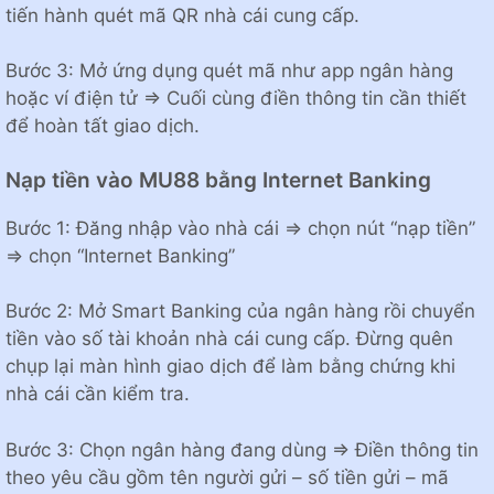
tiến hành quét mã QR nhà cái cung cấp.
Bước 3: Mở ứng dụng quét mã như app ngân hàng
hoặc ví điện tử => Cuối cùng điền thông tin cần thiết
để hoàn tất giao dịch.
Nạp tiền vào MU88 bằng Internet Banking
Bước 1: Đăng nhập vào nhà cái => chọn nút “nạp tiền”
=> chọn “Internet Banking”
Bước 2: Mở Smart Banking của ngân hàng rồi chuyển
tiền vào số tài khoản nhà cái cung cấp. Đừng quên
chụp lại màn hình giao dịch để làm bằng chứng khi
nhà cái cần kiểm tra.
Bước 3: Chọn ngân hàng đang dùng => Điền thông tin
theo yêu cầu gồm tên người gửi – số tiền gửi – mã