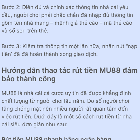
Bước 2: Điền đủ và chính xác thông tin nhà cái yêu
cầu, người chơi phải chắc chắn đã nhập đủ thông tin
gồm tên nhà mạng – mệnh giá thẻ cào – mã thẻ cào
và số seri trên thẻ.
Bước 3: Kiểm tra thông tin một lần nữa, nhấn nút “nạp
tiền’ đã đã hoàn thành xong giao dịch.
Hướng dẫn thao tác rút tiền MU88 đảm
bảo thành công
MU88 là nhà cái cá cược uy tín đã được khẳng định
chất lượng từ người chơi lâu năm. Do số người chơi
tăng chóng mặt nên nhiều người rất quan tâm đến
việc rút tiền. Dưới đây là một số cách rút tiền từ nhà
cái siêu đơn giản như sau:
Rút tiền MU88 nhanh bằng ngân hàng