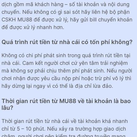
dịch gồm mã khách hàng – số tài khoản và nội dung
chuyển. Nếu không có gì sai sót hãy liên hệ bộ phận
CSKH MU88 để được xử lý, hãy gửi bill chuyển khoản
để được xử lý nhanh hơn.
Quá trình rút tiền từ nhà cái có tốn phí không?
Không có chi phí phát sinh trong quá trình rút tiền tại
nhà cái. Cam kết người chơi cứ yên tâm trải nghiệm
mà không sợ phải chịu thêm phí phát sinh. Nếu người
chơi nhận được yêu cầu nộp phí hoặc trừ phí vô lý thì
hãy dừng lại ngay vì có thể là địa chỉ lừa đảo.
Thời gian rút tiền từ MU88 về tài khoản là bao
lâu?
Thời gian rút tiền từ nhà cái về tài khoản khá nhanh
chỉ từ 5 – 10 phút. Nếu xảy ra trường hợp giao dịch
chậm, người chơi nên kiểm tra đường truyền mạng