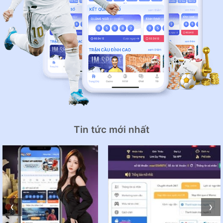
Tin tức mới nhất
‹
›