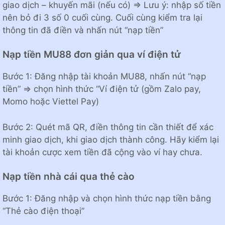
giao dịch – khuyến mãi (nếu có) => Lưu ý: nhập số tiền
nên bỏ đi 3 số 0 cuối cùng. Cuối cùng kiểm tra lại
thông tin đã điền và nhấn nút “nạp tiền”
Nạp tiền MU88 đơn giản qua ví điện tử
Bước 1: Đăng nhập tài khoản MU88, nhấn nút “nạp
tiền” => chọn hình thức “Ví điện tử (gồm Zalo pay,
Momo hoặc Viettel Pay)
Bước 2: Quét mã QR, điền thông tin cần thiết để xác
minh giao dịch, khi giao dịch thành công. Hãy kiểm lại
tài khoản cược xem tiền đã cộng vào ví hay chưa.
Nạp tiền nhà cái qua thẻ cào
Bước 1: Đăng nhập và chọn hình thức nạp tiền bằng
“Thẻ cào điện thoại”