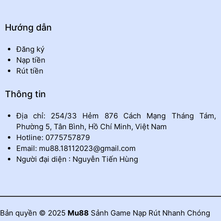
Hướng dẫn
Đăng ký
Nạp tiền
Rút tiền
Thông tin
Địa chỉ: 254/33 Hẻm 876 Cách Mạng Tháng Tám,
Phường 5, Tân Bình, Hồ Chí Minh, Việt Nam
Hotline: 0775757879
Email: mu88.18112023@gmail.com
Người đại diện : Nguyễn Tiến Hùng
Bản quyền © 2025
Mu88
Sảnh Game Nạp Rút Nhanh Chóng