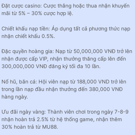
Đặt cược casino: Cược thắng hoặc thua nhận khuyến
mãi từ 5% – 30% cược hợp lệ.
Chiết khấu nạp tiền: Áp dụng tất cả phương thức nạp
nhận chiết khấu 0.5%.
Đặc quyền hoàng gia: Nạp từ 50,000,000 VNĐ trở lên
nhận được cấp VIP, nhận thưởng thăng cấp lên đến
300,000,000 VNĐ đăng ký tối đa 10 lần.
Nổ hũ, bắn cá: Hội viên nạp từ 188,000 VND trở lên
trong lần nạp đầu nhận thưởng đến 380,000 VNĐ
hàng ngày.
Ưu đãi ngày vàng: Thành viên chơi trong ngày 7-8-9
nhận hoàn trả 2.5% từ hệ thống game, nhận thêm
30% hoàn trả từ MU88.