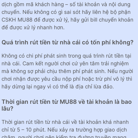
dịch gồm mã khách hàng – số tài khoản và nội dung
chuyển. Nếu không có gì sai sót hãy liên hệ bộ phận
CSKH MU88 để được xử lý, hãy gửi bill chuyển khoản
để được xử lý nhanh hơn.
Quá trình rút tiền từ nhà cái có tốn phí không?
Không có chi phí phát sinh trong quá trình rút tiền tại
nhà cái. Cam kết người chơi cứ yên tâm trải nghiệm
mà không sợ phải chịu thêm phí phát sinh. Nếu người
chơi nhận được yêu cầu nộp phí hoặc trừ phí vô lý thì
hãy dừng lại ngay vì có thể là địa chỉ lừa đảo.
Thời gian rút tiền từ MU88 về tài khoản là bao
lâu?
Thời gian rút tiền từ nhà cái về tài khoản khá nhanh
chỉ từ 5 – 10 phút. Nếu xảy ra trường hợp giao dịch
chậm, người chơi nên kiểm tra đường truyền mạng