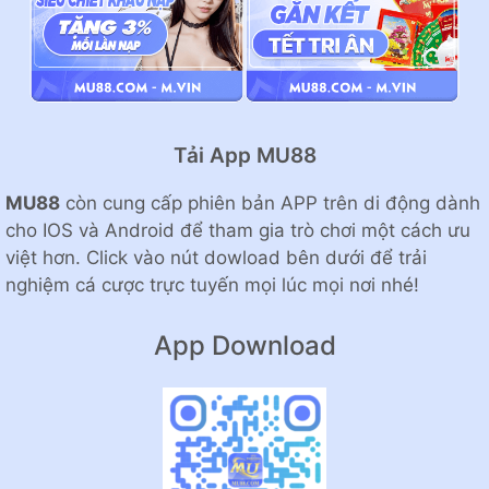
Tải App MU88
MU88
còn cung cấp phiên bản APP trên di động dành
cho IOS và Android để tham gia trò chơi một cách ưu
việt hơn. Click vào nút dowload bên dưới để trải
nghiệm cá cược trực tuyến mọi lúc mọi nơi nhé!
App Download