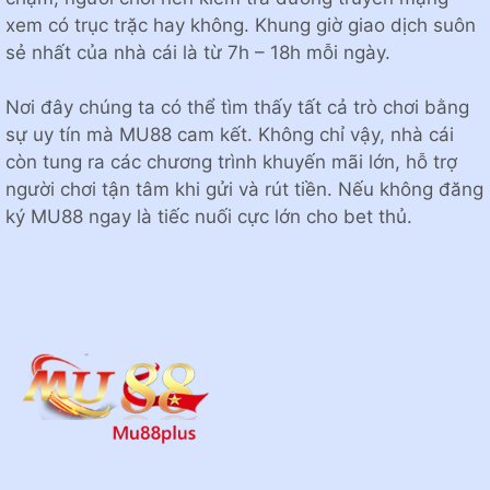
xem có trục trặc hay không. Khung giờ giao dịch suôn
sẻ nhất của nhà cái là từ 7h – 18h mỗi ngày.
Nơi đây chúng ta có thể tìm thấy tất cả trò chơi bằng
sự uy tín mà MU88 cam kết. Không chỉ vậy, nhà cái
còn tung ra các chương trình khuyến mãi lớn, hỗ trợ
người chơi tận tâm khi gửi và rút tiền. Nếu không đăng
ký MU88 ngay là tiếc nuối cực lớn cho bet thủ.