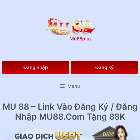
Chuyển
đến
nội
dung
Đăng nhập
Đăng ký
Menu
MU 88 – Link Vào Đăng Ký / Đăng
Nhập MU88.Com Tặng 88K