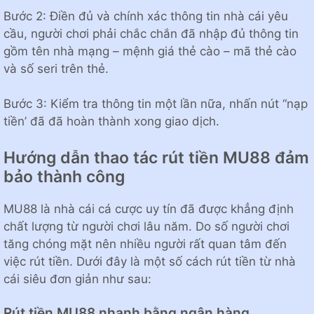
Bước 2: Điền đủ và chính xác thông tin nhà cái yêu
cầu, người chơi phải chắc chắn đã nhập đủ thông tin
gồm tên nhà mạng – mệnh giá thẻ cào – mã thẻ cào
và số seri trên thẻ.
Bước 3: Kiểm tra thông tin một lần nữa, nhấn nút “nạp
tiền’ đã đã hoàn thành xong giao dịch.
Hướng dẫn thao tác rút tiền MU88 đảm
bảo thành công
MU88 là nhà cái cá cược uy tín đã được khẳng định
chất lượng từ người chơi lâu năm. Do số người chơi
tăng chóng mặt nên nhiều người rất quan tâm đến
việc rút tiền. Dưới đây là một số cách rút tiền từ nhà
cái siêu đơn giản như sau:
Rút tiền MU88 nhanh bằng ngân hàng