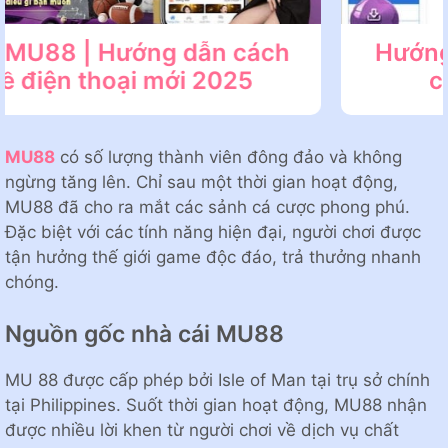
Hướng dẫn cách nạp tiền MU88
chi tiết nhất năm 2025
MU88
có số lượng thành viên đông đảo và không
ngừng tăng lên. Chỉ sau một thời gian hoạt động,
MU88 đã cho ra mắt các sảnh cá cược phong phú.
Đặc biệt với các tính năng hiện đại, người chơi được
tận hưởng thế giới game độc đáo, trả thưởng nhanh
chóng.
Nguồn gốc nhà cái MU88
MU 88 được cấp phép bởi Isle of Man tại trụ sở chính
tại Philippines. Suốt thời gian hoạt động, MU88 nhận
được nhiều lời khen từ người chơi về dịch vụ chất