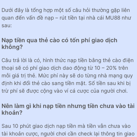
Dưới đây là tổng hợp một số câu hỏi thường gặp liên
quan đến vấn đề nạp – rút tiền tại nhà cái MU88 như
sau:
Nạp tiền qua thẻ cào có tốn phí giao dịch
không?
Câu trả lời là có, hình thức nạp tiền bằng thẻ cào điện
thoại sẽ có phí giao dịch dao động từ 10 – 20% trên
mỗi giá trị thẻ. Mức phí này sẽ do từng nhà mạng quy
định khi đổi thẻ cào sang tiền mặt. Số tiền sau khi bị
trừ phí sẽ được cộng vào ví cá cược của người chơi.
Nên làm gì khi nạp tiền nhưng tiền chưa vào tài
khoản?
Sau 10 phút giao dịch nạp tiền mà tiền vẫn chưa vào
tài khoản cược, người chơi cần check lại thông tin giao