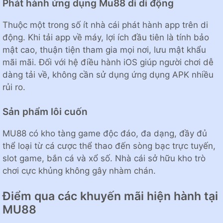
Phát hành ứng dụng Mu88 di di động
Thuộc một trong số ít nhà cái phát hành app trên di
động. Khi tải app về máy, lợi ích đầu tiên là tính bảo
mật cao, thuận tiện tham gia mọi nơi, lưu mật khẩu
mãi mãi. Đối với hệ điều hành iOS giúp người chơi dễ
dàng tải về, không cần sử dụng ứng dụng APK nhiều
rủi ro.
Sản phẩm lôi cuốn
MU88 có kho tàng game độc đáo, đa dạng, đầy đủ
thể loại từ cá cược thể thao đến sòng bạc trực tuyến,
slot game, bắn cá và xổ số. Nhà cái sở hữu kho trò
chơi cực khủng không gây nhàm chán.
Điểm qua các khuyến mãi hiện hành tại
MU88