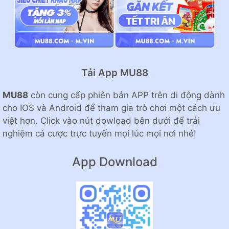
Tải App MU88
MU88
còn cung cấp phiên bản APP trên di động dành
cho IOS và Android để tham gia trò chơi một cách ưu
việt hơn. Click vào nút dowload bên dưới để trải
nghiệm cá cược trực tuyến mọi lúc mọi nơi nhé!
App Download