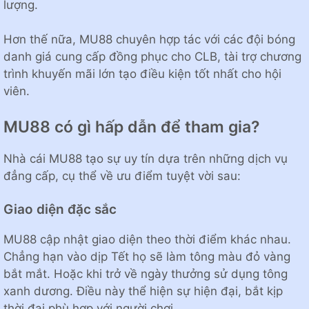
lượng.
Hơn thế nữa, MU88 chuyên hợp tác với các đội bóng
danh giá cung cấp đồng phục cho CLB, tài trợ chương
trình khuyến mãi lớn tạo điều kiện tốt nhất cho hội
viên.
MU88 có gì hấp dẫn để tham gia?
Nhà cái MU88 tạo sự uy tín dựa trên những dịch vụ
đẳng cấp, cụ thể về ưu điểm tuyệt vời sau:
Giao diện đặc sắc
MU88 cập nhật giao diện theo thời điểm khác nhau.
Chẳng hạn vào dịp Tết họ sẽ làm tông màu đỏ vàng
bắt mắt. Hoặc khi trở về ngày thưởng sử dụng tông
xanh dương. Điều này thể hiện sự hiện đại, bắt kịp
thời đại phù hợp với người chơi.