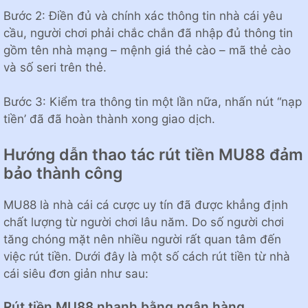
Bước 2: Điền đủ và chính xác thông tin nhà cái yêu
cầu, người chơi phải chắc chắn đã nhập đủ thông tin
gồm tên nhà mạng – mệnh giá thẻ cào – mã thẻ cào
và số seri trên thẻ.
Bước 3: Kiểm tra thông tin một lần nữa, nhấn nút “nạp
tiền’ đã đã hoàn thành xong giao dịch.
Hướng dẫn thao tác rút tiền MU88 đảm
bảo thành công
MU88 là nhà cái cá cược uy tín đã được khẳng định
chất lượng từ người chơi lâu năm. Do số người chơi
tăng chóng mặt nên nhiều người rất quan tâm đến
việc rút tiền. Dưới đây là một số cách rút tiền từ nhà
cái siêu đơn giản như sau:
Rút tiền MU88 nhanh bằng ngân hàng