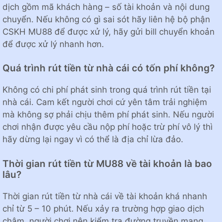
dịch gồm mã khách hàng – số tài khoản và nội dung
chuyển. Nếu không có gì sai sót hãy liên hệ bộ phận
CSKH MU88 để được xử lý, hãy gửi bill chuyển khoản
để được xử lý nhanh hơn.
Quá trình rút tiền từ nhà cái có tốn phí không?
Không có chi phí phát sinh trong quá trình rút tiền tại
nhà cái. Cam kết người chơi cứ yên tâm trải nghiệm
mà không sợ phải chịu thêm phí phát sinh. Nếu người
chơi nhận được yêu cầu nộp phí hoặc trừ phí vô lý thì
hãy dừng lại ngay vì có thể là địa chỉ lừa đảo.
Thời gian rút tiền từ MU88 về tài khoản là bao
lâu?
Thời gian rút tiền từ nhà cái về tài khoản khá nhanh
chỉ từ 5 – 10 phút. Nếu xảy ra trường hợp giao dịch
chậm, người chơi nên kiểm tra đường truyền mạng