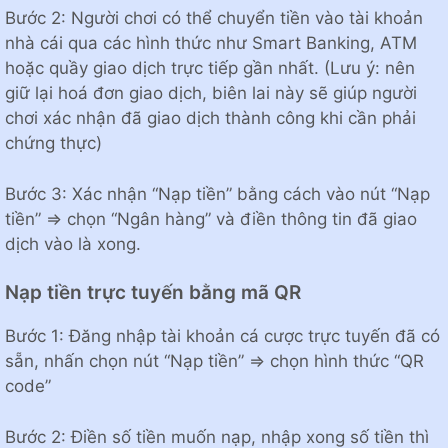
Bước 2: Người chơi có thể chuyển tiền vào tài khoản
nhà cái qua các hình thức như Smart Banking, ATM
hoặc quầy giao dịch trực tiếp gần nhất. (Lưu ý: nên
giữ lại hoá đơn giao dịch, biên lai này sẽ giúp người
chơi xác nhận đã giao dịch thành công khi cần phải
chứng thực)
Bước 3: Xác nhận “Nạp tiền” bằng cách vào nút “Nạp
tiền” => chọn “Ngân hàng” và điền thông tin đã giao
dịch vào là xong.
Nạp tiền trực tuyến bằng mã QR
Bước 1: Đăng nhập tài khoản cá cược trực tuyến đã có
sẵn, nhấn chọn nút “Nạp tiền” => chọn hình thức “QR
code”
Bước 2: Điền số tiền muốn nạp, nhập xong số tiền thì