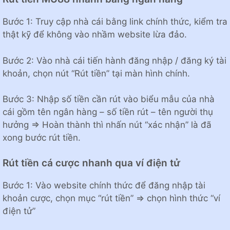
Bước 1: Truy cập nhà cái bằng link chính thức, kiểm tra
thật kỹ để không vào nhầm website lừa đảo.
Bước 2: Vào nhà cái tiến hành đăng nhập / đăng ký tài
khoản, chọn nút “Rút tiền” tại màn hình chính.
Bước 3: Nhập số tiền cần rút vào biểu mẫu của nhà
cái gồm tên ngân hàng – số tiền rút – tên người thụ
hưởng => Hoàn thành thì nhấn nút “xác nhận” là đã
xong bước rút tiền.
Rút tiền cá cược nhanh qua ví điện tử
Bước 1: Vào website chính thức để đăng nhập tài
khoản cược, chọn mục “rút tiền” => chọn hình thức “ví
điện tử”