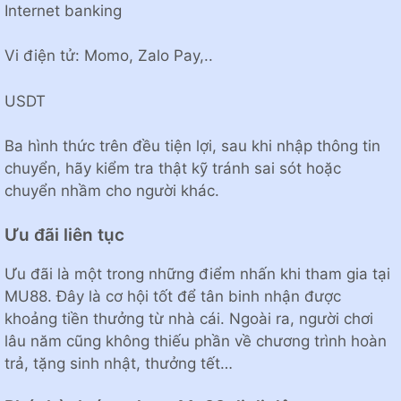
Internet banking
Vi điện tử: Momo, Zalo Pay,..
USDT
Ba hình thức trên đều tiện lợi, sau khi nhập thông tin
chuyển, hãy kiểm tra thật kỹ tránh sai sót hoặc
chuyển nhầm cho người khác.
Ưu đãi liên tục
Ưu đãi là một trong những điểm nhấn khi tham gia tại
MU88. Đây là cơ hội tốt để tân binh nhận được
khoảng tiền thưởng từ nhà cái. Ngoài ra, người chơi
lâu năm cũng không thiếu phần về chương trình hoàn
trả, tặng sinh nhật, thưởng tết…