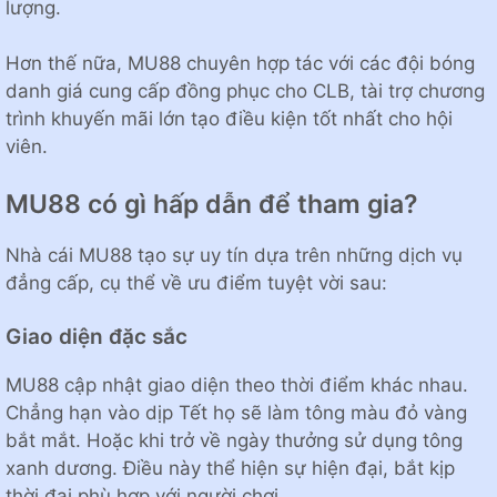
lượng.
Hơn thế nữa, MU88 chuyên hợp tác với các đội bóng
danh giá cung cấp đồng phục cho CLB, tài trợ chương
trình khuyến mãi lớn tạo điều kiện tốt nhất cho hội
viên.
MU88 có gì hấp dẫn để tham gia?
Nhà cái MU88 tạo sự uy tín dựa trên những dịch vụ
đẳng cấp, cụ thể về ưu điểm tuyệt vời sau:
Giao diện đặc sắc
MU88 cập nhật giao diện theo thời điểm khác nhau.
Chẳng hạn vào dịp Tết họ sẽ làm tông màu đỏ vàng
bắt mắt. Hoặc khi trở về ngày thưởng sử dụng tông
xanh dương. Điều này thể hiện sự hiện đại, bắt kịp
thời đại phù hợp với người chơi.