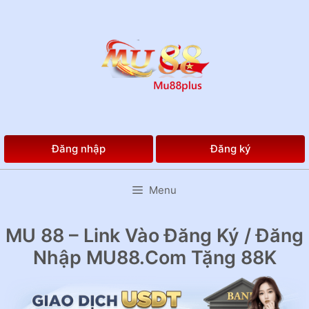
Chuyển
đến
nội
dung
Đăng nhập
Đăng ký
Menu
MU 88 – Link Vào Đăng Ký / Đăng
Nhập MU88.Com Tặng 88K