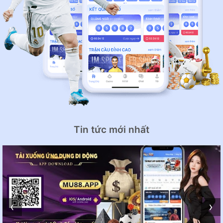
Tin tức mới nhất
‹
›