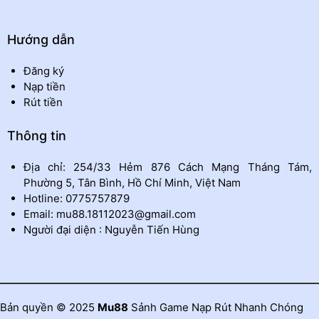
Hướng dẫn
Đăng ký
Nạp tiền
Rút tiền
Thông tin
Địa chỉ: 254/33 Hẻm 876 Cách Mạng Tháng Tám,
Phường 5, Tân Bình, Hồ Chí Minh, Việt Nam
Hotline: 0775757879
Email: mu88.18112023@gmail.com
Người đại diện : Nguyễn Tiến Hùng
Bản quyền © 2025
Mu88
Sảnh Game Nạp Rút Nhanh Chóng