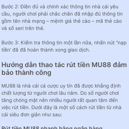
Bước 2: Điền đủ và chính xác thông tin nhà cái yêu
cầu, người chơi phải chắc chắn đã nhập đủ thông tin
gồm tên nhà mạng – mệnh giá thẻ cào – mã thẻ cào
và số seri trên thẻ.
Bước 3: Kiểm tra thông tin một lần nữa, nhấn nút “nạp
tiền’ đã đã hoàn thành xong giao dịch.
Hướng dẫn thao tác rút tiền MU88 đảm
bảo thành công
MU88 là nhà cái cá cược uy tín đã được khẳng định
chất lượng từ người chơi lâu năm. Do số người chơi
tăng chóng mặt nên nhiều người rất quan tâm đến
việc rút tiền. Dưới đây là một số cách rút tiền từ nhà
cái siêu đơn giản như sau:
Rút tiền MU88 nhanh bằng ngân hàng