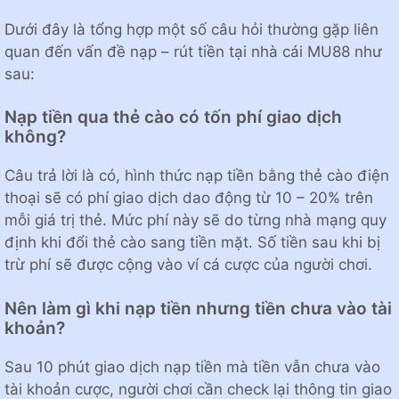
Dưới đây là tổng hợp một số câu hỏi thường gặp liên
quan đến vấn đề nạp – rút tiền tại nhà cái MU88 như
sau:
Nạp tiền qua thẻ cào có tốn phí giao dịch
không?
Câu trả lời là có, hình thức nạp tiền bằng thẻ cào điện
thoại sẽ có phí giao dịch dao động từ 10 – 20% trên
mỗi giá trị thẻ. Mức phí này sẽ do từng nhà mạng quy
định khi đổi thẻ cào sang tiền mặt. Số tiền sau khi bị
trừ phí sẽ được cộng vào ví cá cược của người chơi.
Nên làm gì khi nạp tiền nhưng tiền chưa vào tài
khoản?
Sau 10 phút giao dịch nạp tiền mà tiền vẫn chưa vào
tài khoản cược, người chơi cần check lại thông tin giao